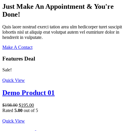
Just Make An Appointment & You're
Done!
Quis laore nostrud exerci tation area ulm hedicorper turet suscipit
lobortis nisl ut aliquip erat volutpat autem vel eumiriure dolor in
hendrerit in vulputate.
Make A Contact
Features Deal
Sale!
Quick View
Demo Product 01
$
198.00
$
195.00
Rated
5.00
out of 5
Quick View