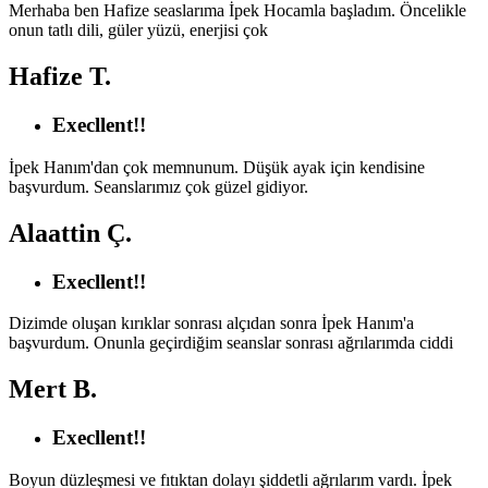
Merhaba ben Hafize seaslarıma İpek Hocamla başladım. Öncelikle
onun tatlı dili, güler yüzü, enerjisi çok
Hafize T.
Execllent!!
İpek Hanım'dan çok memnunum. Düşük ayak için kendisine
başvurdum. Seanslarımız çok güzel gidiyor.
Alaattin Ç.
Execllent!!
Dizimde oluşan kırıklar sonrası alçıdan sonra İpek Hanım'a
başvurdum. Onunla geçirdiğim seanslar sonrası ağrılarımda ciddi
Mert B.
Execllent!!
Boyun düzleşmesi ve fıtıktan dolayı şiddetli ağrılarım vardı. İpek