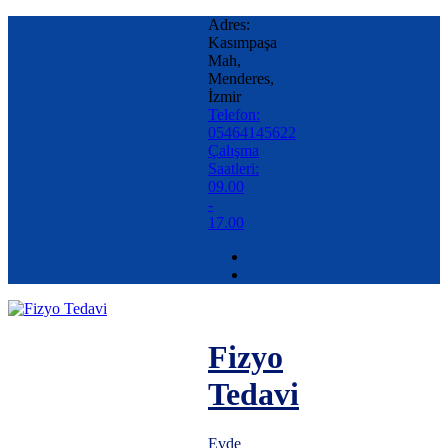
Adres:
Kasımpaşa
Mah,
Menderes,
İzmir
Telefon:
05464145622
Çalışma
Saatleri:
09.00
-
17.00
Fizyo
Tedavi
Evde