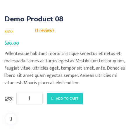
Demo Product 08
(
1
review)
Rated
1
$
36.00
2.00
out
of 5
Pellentesque habitant morbi tristique senectus et netus et
based
on
malesuada fames ac turpis egestas. Vestibulum tortor quam,
customer
rating
feugiat vitae, ultricies eget, tempor sit amet, ante. Donec eu
libero sit amet quam egestas semper. Aenean ultricies mi
vitae est. Mauris placerat eleifend leo.
Demo
Qty:
ADD TO CART
Product
08
quantity