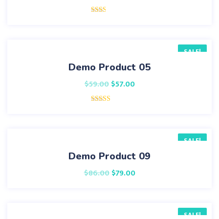
Rated
2.00
out
of 5
SALE!
Demo Product 05
$
59.00
$
57.00
Rated
5.00
out of 5
SALE!
Demo Product 09
$
86.00
$
79.00
SALE!