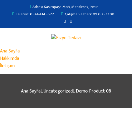
Adres: Kasımpaşa Mah, Menderes, İzmir
Telefon: 05464145622
Çalışma Saatleri: 09.00 - 17.00
Ana Sayfa
Hakkımda
İletişim
Ana Sayfa
Uncategorized
Demo Product 08