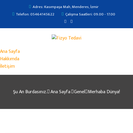
Adres: Kasımpaşa Mah, Menderes, İzmir
Telefon: 05464145622
Çalışma Saatleri: 09.00 - 17.00
Ana Sayfa
Hakkımda
İletişim
Şu An Burdasınız.
Ana Sayfa
Genel
Merhaba Dünya!