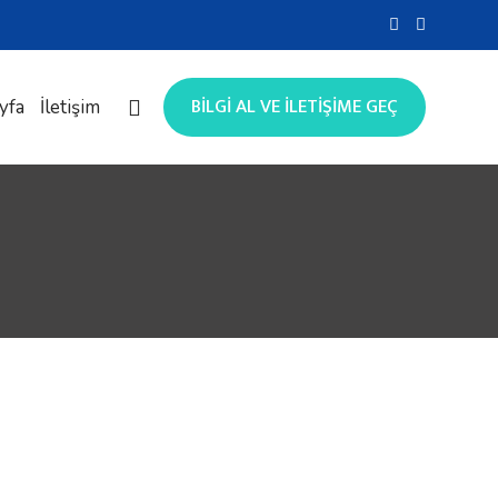
BİLGİ AL VE İLETİŞİME GEÇ
yfa
İletişim