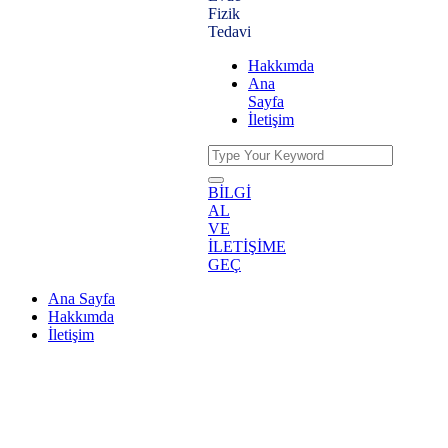
Fizik
Tedavi
Hakkımda
Ana
Sayfa
İletişim
BİLGİ
AL
VE
İLETİŞİME
GEÇ
Ana Sayfa
Hakkımda
İletişim
Working hours
Şu An Burdasınız.
Ana Sayfa