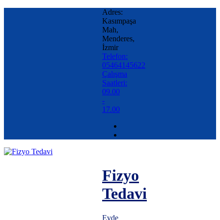
Adres:
Kasımpaşa
Mah,
Menderes,
İzmir
Telefon:
05464145622
Çalışma
Saatleri:
09.00
-
17.00
Fizyo
Tedavi
Evde