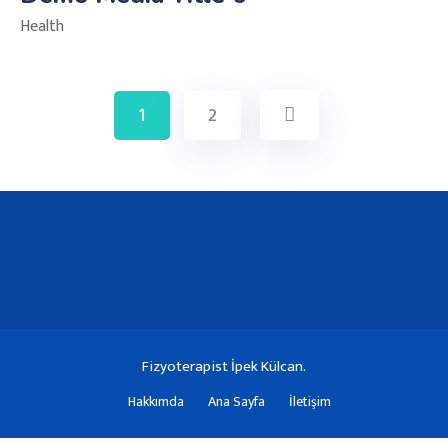
Health
1
2
Fizyoterapist İpek Külcan.
Hakkımda
Ana Sayfa
İletişim