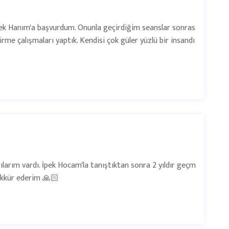
İpek Hanım'a başvurdum. Onunla geçirdiğim seanslar sonras
irme çalışmaları yaptık. Kendisi çok güler yüzlü bir insandı
ılarım vardı. İpek Hocam'la tanıştıktan sonra 2 yıldır geçm
şekkür ederim 🙏🏻