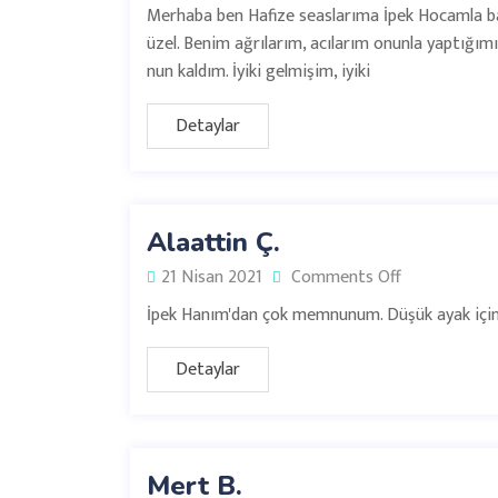
Merhaba ben Hafize seaslarıma İpek Hocamla başla
üzel. Benim ağrılarım, acılarım onunla yaptığım
nun kaldım. İyiki gelmişim, iyiki
Detaylar
Alaattin Ç.
21 Nisan 2021
Comments Off
İpek Hanım'dan çok memnunum. Düşük ayak için 
Detaylar
Mert B.