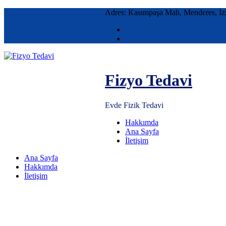
Adres: Kasımpaşa Mah, Menderes, İz
Fizyo Tedavi
Evde Fizik Tedavi
Hakkımda
Ana Sayfa
İletişim
Ana Sayfa
Hakkımda
İletişim
Eye care
Şu An Burdasınız.