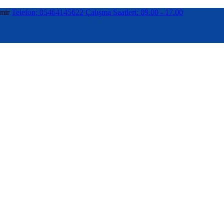
mir
Telefon: 05464145622
Çalışma Saatleri: 09.00 - 17.00