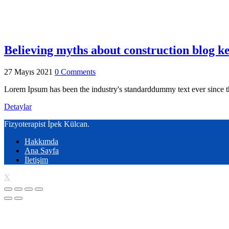
Ana Sayfa
Kategori: Eye care
Believing myths about construction blog k
27 Mayıs 2021
0 Comments
Lorem Ipsum has been the industry's standarddummy text ever since th
Detaylar
Fizyoterapist İpek Külcan.
Hakkımda
Ana Sayfa
İletişim
X